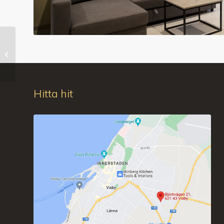
Vy mot entré
Hitta hit