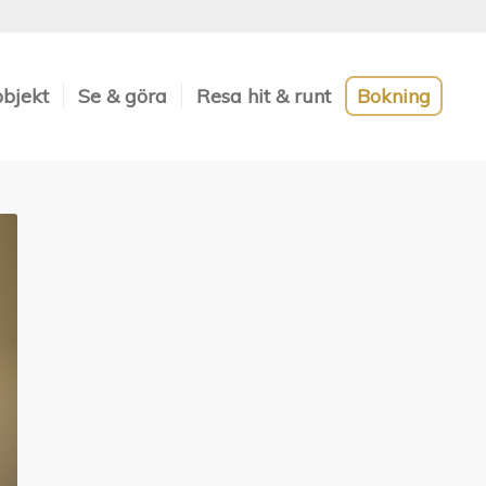
objekt
Se & göra
Resa hit & runt
Bokning