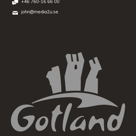
+46 760-16 66 00
john@media2u.se